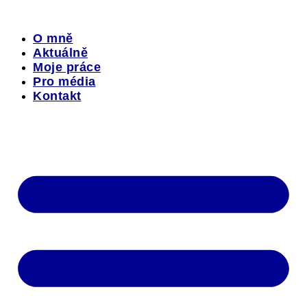
Přejít
k
obsahu
O mně
Aktuálně
Moje práce
Pro média
Kontakt