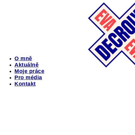
Přejít
k
obsahu
O mně
Aktuálně
Moje práce
Pro média
Kontakt